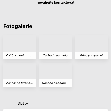
neváhejte
kontaktovat
Fotogalerie
Čištění a dekarbonizace turbodmychadla
Turbodmychadla
Princip zapojení
Zanesené turbodmychadlo
Ucpané turbodmychadlo
Služby