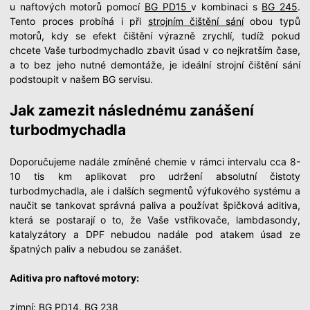
u naftových motorů pomocí
BG PD15
v kombinaci s
BG 245
.
Tento proces probíhá i při
strojním čištění sání
obou typů
motorů, kdy se efekt čištění výrazně zrychlí, tudíž pokud
chcete Vaše turbodmychadlo zbavit úsad v co nejkratším čase,
a to bez jeho nutné demontáže, je ideální strojní čištění sání
podstoupit v našem BG servisu.
Jak zamezit následnému zanášení
turbodmychadla
Doporučujeme nadále zmíněné chemie v rámci intervalu cca 8-
10 tis km aplikovat pro udržení absolutní čistoty
turbodmychadla, ale i dalších segmentů výfukového systému a
naučit se tankovat správná paliva a používat špičková aditiva,
která se postarají o to, že Vaše vstřikovače, lambdasondy,
katalyzátory a DPF nebudou nadále pod atakem úsad ze
špatných paliv a nebudou se zanášet.
Aditiva pro naftové motory:
zimní:
BG PD14
,
BG 238