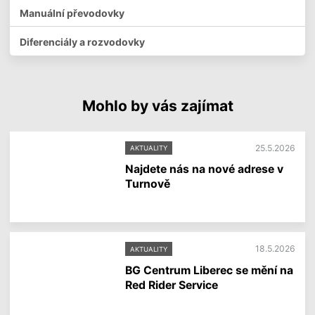
Manuální převodovky
Diferenciály a rozvodovky
Mohlo by vás zajímat
25.5.2026
AKTUALITY
Najdete nás na nové adrese v
Turnově
V
í
c
e
18.5.2026
AKTUALITY
i
n
BG Centrum Liberec se mění na
f
Red Rider Service
o
r
V
m