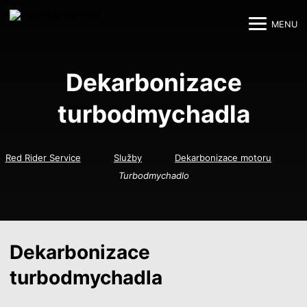
MENU
M
M
Dekarbonizace
turbodmychadla
Red Rider Service
Služby
Dekarbonizace motoru
Turbodmychadlo
Dekarbonizace
turbodmychadla