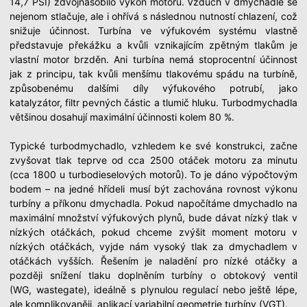
14,7 PSI) zdvojnásobilo výkon motoru. Vzduch v dmychadle se
nejenom stlačuje, ale i ohřívá s následnou nutností chlazení, což
snižuje účinnost. Turbína ve výfukovém systému vlastně
představuje překážku a kvůli vznikajícím zpětným tlakům je
vlastní motor brzděn. Ani turbína nemá stoprocentní účinnost
jak z principu, tak kvůli menšímu tlakovému spádu na turbíně,
způsobenému dalšími díly výfukového potrubí, jako
katalyzátor, filtr pevných částic a tlumič hluku. Turbodmychadla
většinou dosahují maximální účinnosti kolem 80 %.
Typické turbodmychadlo, vzhledem ke své konstrukci, začne
zvyšovat tlak teprve od cca 2500 otáček motoru za minutu
(cca 1800 u turbodieselových motorů). To je dáno výpočtovým
bodem – na jedné hřídeli musí být zachována rovnost výkonu
turbíny a příkonu dmychadla. Pokud napočítáme dmychadlo na
maximální množství výfukových plynů, bude dávat nízký tlak v
nízkých otáčkách, pokud chceme zvýšit moment motoru v
nízkých otáčkách, vyjde nám vysoký tlak za dmychadlem v
otáčkách vyšších. Řešením je naladění pro nízké otáčky a
později snížení tlaku doplněním turbíny o obtokový ventil
(WG, wastegate), ideálně s plynulou regulací nebo ještě lépe,
ale komplikovaněji, aplikací variabilní geometrie turbíny (VGT).