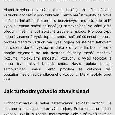
Hlavní nevýhodou velkých plnicích tlaků je, že při stlačování
vzduchu dochází k jeho zahřívání. Tento nárůst teploty palivové
směsi je limitujícím faktorem u benzínových motorů, kde příliš
vysoká teplota směsi způsobí její samovznícení ve válci ještě
předtím, než má být správně zapálena jiskrou. Pro oba typy
motorů znamená vyšší teplota směsi, snížení účinnosti motoru,
protože zahřátý vzduch má vyšší objem při stejném látkovém
množství a daném výstupním tlaku z dmychadla. Do motoru s
daným objemem se tak dostane fakticky menší množství
(rozuměj molekulární množství) vzduchu s vyšší teplotou a
motor by spaloval bohatší směs. Navíc teplota limituje
samovznícení směsi. Tento problém se většinou řeší
použitím mezichladiče stlačeného vzduchu, který teplotu opět
sníží.
Jak turbodmychadlo zbavit úsad
Turbodmychadlo je velmi zatěžovanou součástí motoru. Je
mazáno a chlazeno motorovým olejem. Proto je nutné zajistit
vysokou kvalitu a kondici motorového oleje a zároveň také co