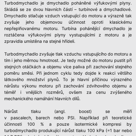
Turbodmychadlo je dmychadlo poháněné výfukovými plyny.
Skládá se ze dvou hlavních částí – turbínové a dmychadlové.
Dmychadlo stlačuje vzduch vstupující do motoru a výrazně tak
zvyšuje jeho objemovou účinnost oproti klasickému
nepřeplňovanému motoru. Turbína pohánějící dmychadlo je
roztáčena výfukovými plyny vystupujícími z motoru a je
zpravidla umístěna na stejné hřídeli.
Turbodmychadlo zvyšuje tlak vzduchu vstupujícího do motoru a
tím i jeho měrnou hmotnost. Je tedy možné do motoru pustit při
stejných otáčkách a objemu více paliva při zachování stejného
poměru směsi. Při jednom cyklu tedy dojde k reakci většího
látkového množství plynů. To je hlavní příčinou výrazného
nárůstu výkonu motoru při zachování zdvihového objemu a
téměř i vnějších rozměrů, ovšem za cenu zvýšeného
mechanického namáhání hlavních dílů.
Nárůst tlaku (angl. boost) se měří
v pascalech, barech nebo PSI. Například při teoretické
účinnosti 100 % a pouze isotermické kompresi by
turbodmychadlo produkující nárůst tlaku 100 kPa (=1 bar nebo