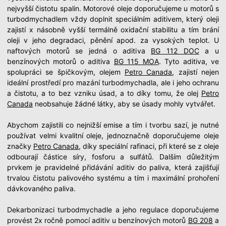
nejvyšší čistotu spalin. Motorové oleje doporučujeme u motorů s
turbodmychadlem vždy doplnit speciálním aditivem, který oleji
zajistí x násobně vyšší termálně oxidační stabilitu a tím brání
oleji v jeho degradaci, pěnění apod. za vysokých teplot. U
naftových motorů se jedná o aditiva
BG 112 DOC
a u
benzínových motorů o aditiva
BG 115 MOA
. Tyto aditiva, ve
spolupráci se špičkovým, olejem
Petro Canada
, zajistí nejen
ideální prostředí pro mazání turbodmychadla, ale i jeho ochranu
a čistotu, a to bez vzniku úsad, a to díky tomu, že olej
Petro
Canada
neobsahuje žádné látky, aby se úsady mohly vytvářet.
Abychom zajistili co nejnižší emise a tím i tvorbu sazí, je nutné
používat velmi kvalitní oleje, jednoznačně doporučujeme oleje
značky
Petro Canada
, díky speciální rafinaci, při které se z oleje
odbourají částice síry, fosforu a sulfátů. Dalším důležitým
prvkem je pravidelné přidávání aditiv do paliva, která zajišťují
trvalou čistotu palivového systému a tím i maximální prohoření
dávkovaného paliva.
Dekarbonizaci turbodmychadle a jeho regulace doporučujeme
provést 2x ročně pomocí aditiv u benzínových motorů
BG 208
a